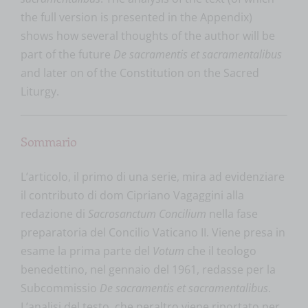
the full version is presented in the Appendix)
shows how several thoughts of the author will be
part of the future
De sacramentis et sacramentalibus
and later on of the Constitution on the Sacred
Liturgy.
Sommario
L’articolo, il primo di una serie, mira ad evidenziare
il contributo di dom Cipriano Vagaggini alla
redazione di
Sacrosanctum Concilium
nella fase
preparatoria del Concilio Vaticano II. Viene presa in
esame la prima parte del
Votum
che il teologo
benedettino, nel gennaio del 1961, redasse per la
Subcommissio
De sacramentis et sacramentalibus
.
L’analisi del testo, che peraltro viene riportato per