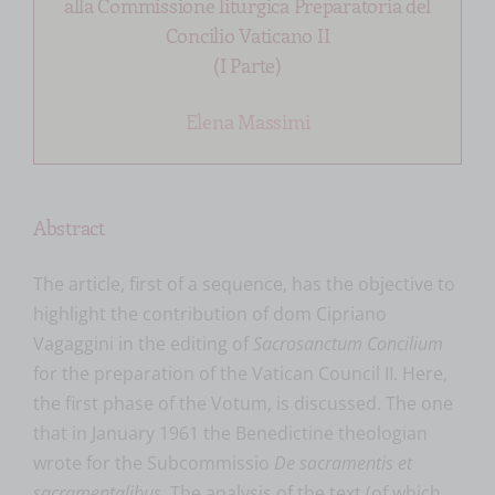
alla Commissione liturgica Preparatoria del
Concilio Vaticano II
(I Parte)
Elena Massimi
Abstract
The article, first of a sequence, has the objective to
highlight the contribution of dom Cipriano
Vagaggini in the editing of
Sacrosanctum Concilium
for the preparation of the Vatican Council II. Here,
the first phase of the Votum, is discussed. The one
that in January 1961 the Benedictine theologian
wrote for the Subcommissio
De sacramentis et
sacramentalibus
. The analysis of the text (of which