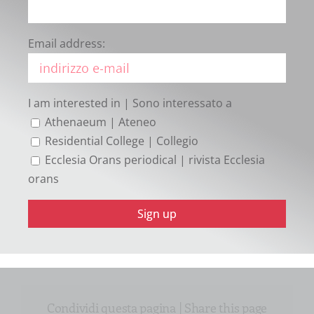
Editorial
Email address:
Adnotationes
I am interested in | Sono interessato a
Athenaeum | Ateneo
Index
Residential College | Collegio
Ecclesia Orans periodical | rivista Ecclesia
BOOK REVIEWS
orans
Sources
Condividi questa pagina | Share this page