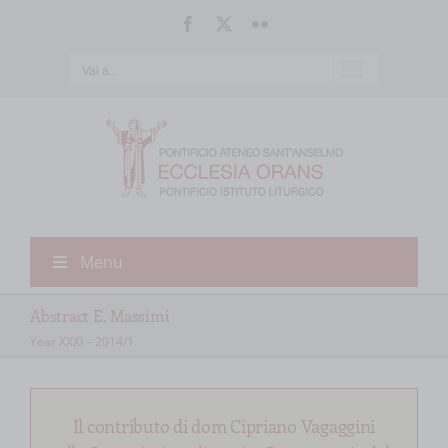
Salta
Facebook
X
Flickr
al
contenuto
Vai a...
Menu
Abstract E. Massimi
Year XXXI – 2014/1
Il contributo di dom Cipriano Vagaggini