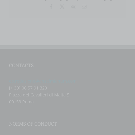
Facebook
X
Vk
Email
CONTACTS
eo.redazione@anselmianum.com
[+ 39] 06 57 91 320
Piazza dei Cavalieri di Malta 5
00153 Roma
NORMS OF CONDUCT