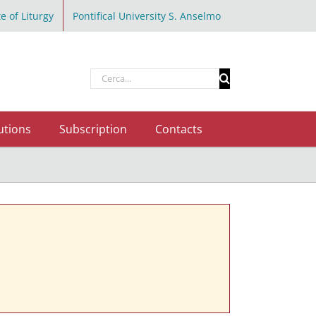
te of Liturgy
Pontifical University S. Anselmo
Cerca
per:
utions
Subscription
Contacts