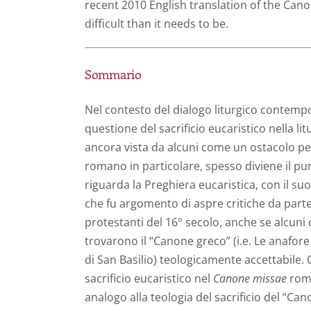
recent 2010 English translation of the Can
difficult than it needs to be.
Sommario
Nel contesto del dialogo liturgico contempo
questione del sacrificio eucaristico nella li
ancora vista da alcuni come un ostacolo per l
romano in particolare, spesso diviene il p
riguarda la Preghiera eucaristica, con il su
che fu argomento di aspre critiche da parte 
protestanti del 16° secolo, anche se alcuni 
trovarono il “Canone greco” (i.e. Le anafor
di San Basilio) teologicamente accettabile. 
sacrificio eucaristico nel
Canone missae
roma
analogo alla teologia del sacrificio del “Can