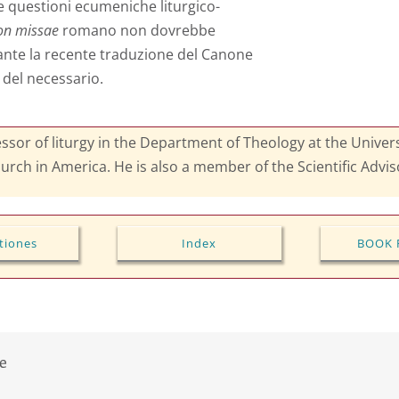
e questioni ecumeniche liturgico-
on missae
romano non dovrebbe
tante la recente traduzione del Canone
a del necessario.
fessor of liturgy in the Department of Theology at the Unive
urch in America. He is also a member of the Scientific Advi
tiones
Index
BOOK 
ge