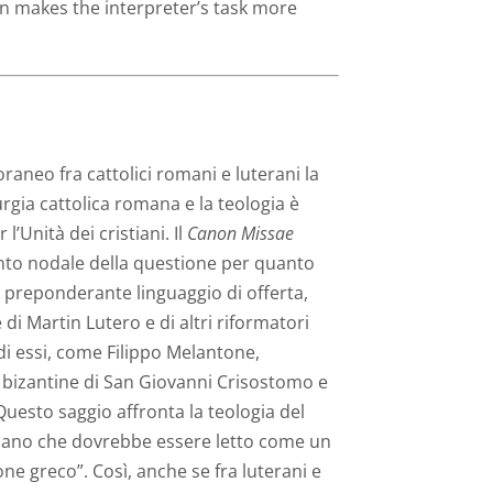
on makes the interpreter’s task more
raneo fra cattolici romani e luterani la
turgia cattolica romana e la teologia è
’Unità dei cristiani. Il
Canon Missae
unto nodale della questione per quanto
o preponderante linguaggio di offerta,
di Martin Lutero e di altri riformatori
di essi, come Filippo Melantone,
e bizantine di San Giovanni Crisostomo e
Questo saggio affronta la teologia del
no che dovrebbe essere letto come un
one greco”. Così, anche se fra luterani e