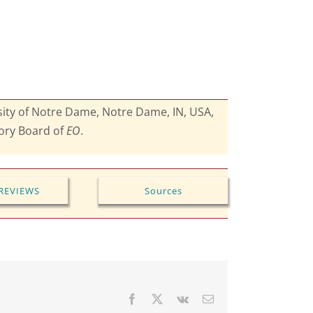
rsity of Notre Dame, Notre Dame, IN, USA,
sory Board of
EO
.
REVIEWS
Sources
Facebook
X
Vk
Email