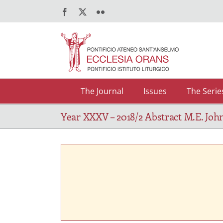
Salta
Facebook
X
Flickr
al
contenuto
The Journal
Issues
The Serie
Year XXXV – 2018/2 Abstract M.E. Joh