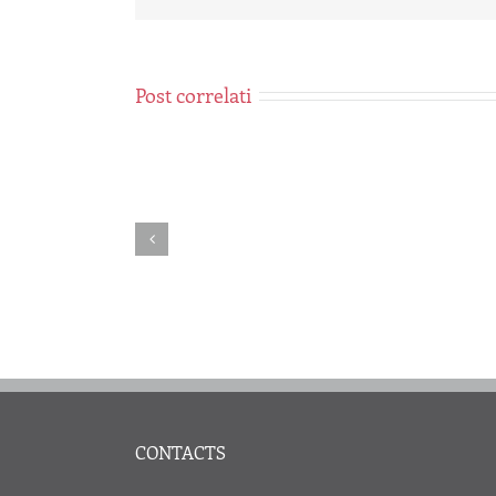
Post correlati
Year
XLII
–
2025/1
M.
Metzger
CONTACTS