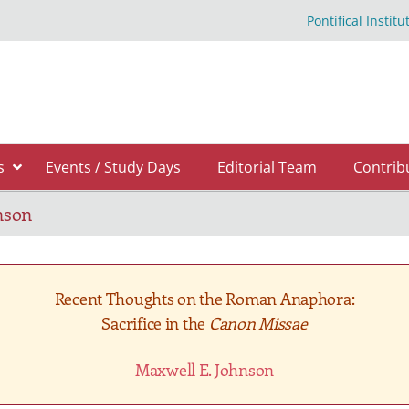
Pontifical Institu
s
Events / Study Days
Editorial Team
Contrib
nson
Recent Thoughts on the Roman Anaphora:
Sacrifice in the
Canon Missae
Maxwell E. Johnson