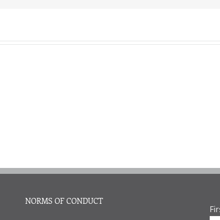
Year
Year
XLII
XLII
–
–
2025/1
2025/1
M.C.
A.
Vivancos
Turpin
NORMS OF CONDUCT
Fi