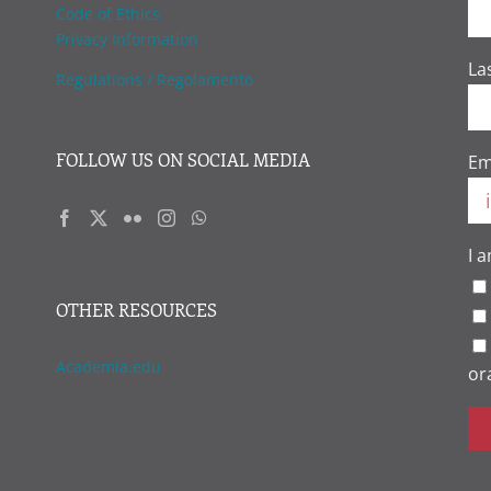
Code of Ethics
Privacy Information
La
Regulations / Regolamento
FOLLOW US ON SOCIAL MEDIA
Em
I 
OTHER RESOURCES
Academia.edu
or