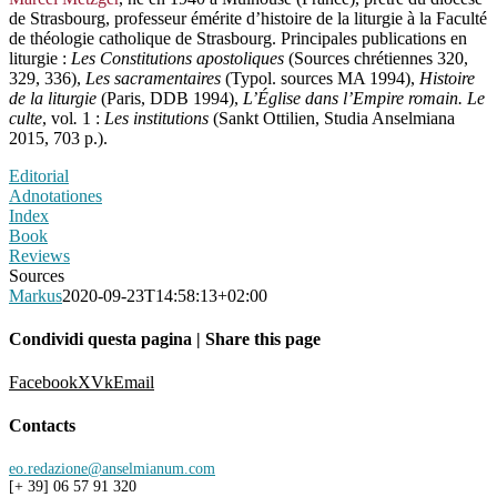
de Strasbourg, professeur émérite d’histoire de la liturgie à la Faculté
de théologie catholique de Strasbourg. Principales publications en
liturgie :
Les Constitutions apostoliques
(Sources chrétiennes 320,
329, 336),
Les sacramentaires
(Typol. sources MA 1994),
Histoire
de la liturgie
(Paris, DDB 1994),
L’Église dans l’Empire romain. Le
culte
, vol
.
1 :
Les institutions
(Sankt Ottilien, Studia Anselmiana
2015, 703 p.).
Editorial
Adnotationes
Index
Book
Reviews
Sources
Markus
2020-09-23T14:58:13+02:00
Condividi questa pagina | Share this page
Facebook
X
Vk
Email
Contacts
eo.redazione@anselmianum.com
[+ 39] 06 57 91 320