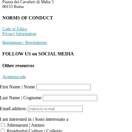
Piazza dei Cavalieri di Malta 5
00153 Roma
NORMS OF CONDUCT
Code of Ethics
Privacy Information
Regulations / Regolamento
FOLLOW US on SOCIAL MEDIA
Other resources
Academia.edu
First Name | Nome
Last Name | Cognome
Email address:
I am interested in | Sono interessato a
Athenaeum | Ateneo
Residential College | Collegio