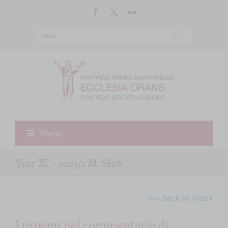
Salta
Facebook
X
Flickr
al
contenuto
Vai a...
Menu
Year XL – 2023/2 M. Skeb
««« Back to Index
I proemi nel commentario di