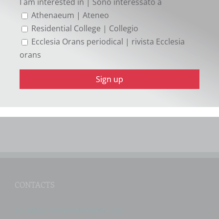
I am interested in | Sono interessato a
dimostra inequivocabilmente che la liturgia era il
Athenaeum | Ateneo
“posto nella vita” della riflessione teologica.
Residential College | Collegio
Presentiamo qui la prima traduzione italiana dei
Ecclesia Orans periodical | rivista Ecclesia
suddetti proemi.
orans
EXTRACT
CONTACTS
eo.redazione@anselmianum.com