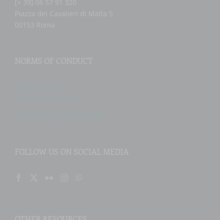
[+ 39] 06 57 91 320
Piazza dei Cavalieri di Malta 5
00153 Roma
NORMS OF CONDUCT
Code of Ethics
Privacy Information
Regulations / Regolamento
FOLLOW US ON SOCIAL MEDIA
OTHER RESOURCES