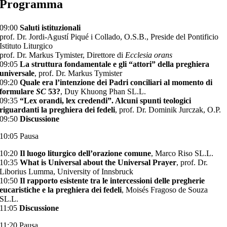
Programma
09:00
Saluti istituzionali
prof. Dr. Jordi-Agustí Piqué i Collado, O.S.B., Preside del Pontificio
Istituto Liturgico
prof. Dr. Markus Tymister, Direttore di
Ecclesia orans
09:05
La struttura fondamentale e gli “attori” della preghiera
universale
, prof. Dr. Markus Tymister
09:20
Quale era l’intenzione dei Padri conciliari al momento di
formulare
SC
53?
, Duy Khuong Phan SL.L.
09:35
“Lex orandi, lex credendi”. Alcuni spunti teologici
riguardanti la preghiera dei fedeli
, prof. Dr. Dominik Jurczak, O.P.
09:50
Discussione
10:05
Pausa
10:20
Il luogo liturgico dell’orazione comune
, Marco Riso SL.L.
10:35
What is Universal about the Universal Prayer
, prof. Dr.
Liborius Lumma, University of Innsbruck
10:50
Il rapporto esistente tra le intercessioni delle pregherie
eucaristiche e la preghiera dei fedeli
, Moisés Fragoso de Souza
SL.L.
11:05
Discussione
11:20
Pausa