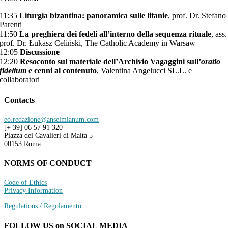
11:35
Liturgia bizantina: panoramica sulle litanie
, prof. Dr. Stefano
Parenti
11:50
La preghiera dei fedeli all’interno della sequenza rituale
, ass.
prof. Dr. Łukasz Celiński, The Catholic Academy in Warsaw
12:05
Discussione
12:20
Resoconto sul materiale dell’Archivio Vagaggini sull’
oratio
fidelium
e cenni al contenuto
, Valentina Angelucci SL.L. e
collaboratori
Contacts
eo.redazione@anselmianum.com
[+ 39] 06 57 91 320
Piazza dei Cavalieri di Malta 5
00153 Roma
NORMS OF CONDUCT
Code of Ethics
Privacy Information
Regulations / Regolamento
FOLLOW US on SOCIAL MEDIA