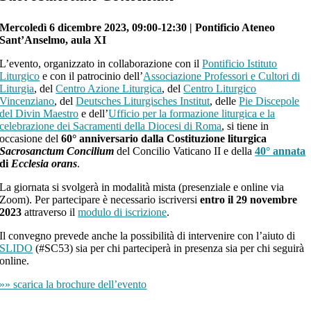
Mercoledì 6 dicembre 2023, 09:00-12:30 | Pontificio Ateneo
Sant’Anselmo, aula XI
L’evento, organizzato in collaborazione con il
Pontificio Istituto
Liturgico
e con il patrocinio dell’
Associazione Professori e Cultori di
Liturgia
, del
Centro Azione Liturgica
, del
Centro Liturgico
Vincenziano
, del
Deutsches Liturgisches Institut
, delle
Pie Discepole
del Divin Maestro
e dell’
Ufficio per la formazione liturgica e la
celebrazione dei Sacramenti
della Diocesi di Roma
, si tiene in
occasione del
60° anniversario dalla Costituzione liturgica
Sacrosanctum Concilium
del Concilio Vaticano II e della
40° annata
di
Ecclesia orans
.
La giornata si svolgerà in modalità mista (presenziale e online via
Zoom). Per partecipare è necessario iscriversi
entro il 29 novembre
2023
attraverso il
modulo di iscrizione
.
Il convegno prevede anche la possibilità di intervenire con l’aiuto di
SLIDO
(#SC53) sia per chi parteciperà in presenza sia per chi seguirà
online.
»» scarica la brochure dell’evento