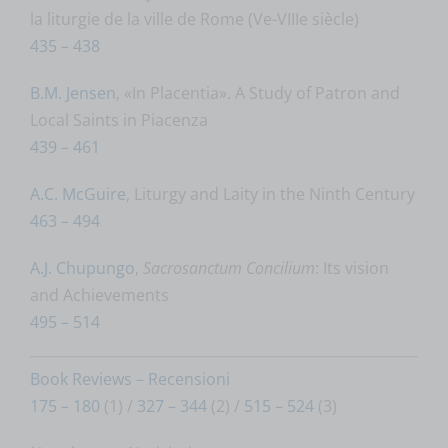
la liturgie de la ville de Rome (Ve-VIIIe siècle)
435 – 438
B.M. Jensen
, «In Placentia». A Study of Patron and
Local Saints in Piacenza
439 – 461
A.C. McGuire
, Liturgy and Laity in the Ninth Century
463 – 494
A.J. Chupungo
,
Sacrosanctum Concilium
: Its vision
and Achievements
495 – 514
Book Reviews – Recensioni
175 – 180
(1) /
327 – 344
(2) /
515 – 524
(3)