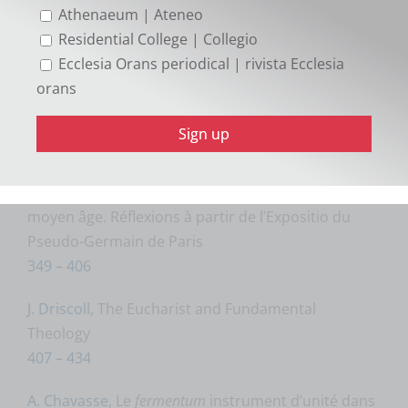
315 – 322
Athenaeum | Ateneo
Residential College | Collegio
G. Ramis
, Liturgia hispano-mozarárabe. Boletín
Ecclesia Orans periodical | rivista Ecclesia
bibliográfico (1977-1992).
Suplemento
orans
323 – 326
Ph. Bernard
, La «liturgie de la victoire». Mise en
scène du pouvoir,
Ordo missae
et psalmodie
responsoriale dans l’antiquité tardive et le haut
moyen âge. Réflexions à partir de l’Expositio du
Pseudo-Germain de Paris
349 – 406
J. Driscoll
, The Eucharist and Fundamental
Theology
407 – 434
A. Chavasse
, Le
fermentum
instrument d’unité dans