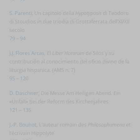
S. Parenti
, Un capitolo della
Hypotyposis
di Teodoro
di Stoudios in due triodia di Grottaferrata dell’XI/XII
secolo
79 – 94
J.J. Flores Arcas
, El
Liber Horarum
de Silos y su
contribución al conocimiento del oficio divino de la
liturgia hispanica. (AMS n. 7)
95 – 120
D. Daschner
, Die Messe Am Heiligen Abend. Ein
«Unfall» bei der Reform des Kirchenjahres
121 – 135
J.-P. Bouhot
, L’auteur romain des
Philosophumena
et
l’écrivain Hippolyte