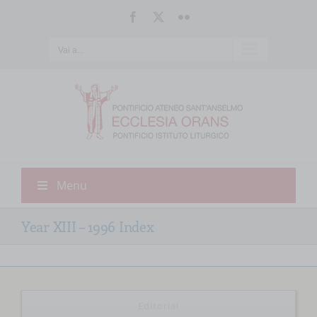
Salta
Facebook
X
Flickr
al
contenuto
Vai a...
Menu
Year XIII – 1996 Index
Editorial