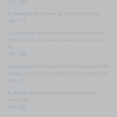
137 – 164
S. Benedetti
, Un libro per gli architetti di chiese
165 – 172
C. Valenziano
, Iconismo e aniconismo occidentale
postniceno. Il «caso serio» della croce nel secolo
XIII
185 – 206
L.L. Mitchell
, The Influence of the Rediscovery of the
Liturgy of Apostolic Constitutions on the Nonjurors
207 – 221
P. Journel
, «La chapelle sixtine» des papes du
moyen âge
223 – 228