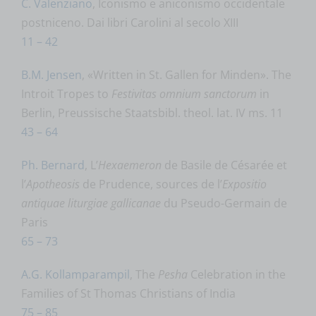
C. Valenziano
, Iconismo e aniconismo occidentale
postniceno. Dai libri Carolini al secolo XIII
11 – 42
B.M. Jensen
, «Written in St. Gallen for Minden». The
Introit Tropes to
Festivitas omnium sanctorum
in
Berlin, Preussische Staatsbibl. theol. lat. IV ms. 11
43 – 64
Ph. Bernard
, L’
Hexaemeron
de Basile de Césarée et
l’
Apotheosis
de Prudence, sources de l’
Expositio
antiquae liturgiae gallicanae
du Pseudo-Germain de
Paris
65 – 73
A.G. Kollamparampil
, The
Pesha
Celebration in the
Families of St Thomas Christians of India
75 – 85