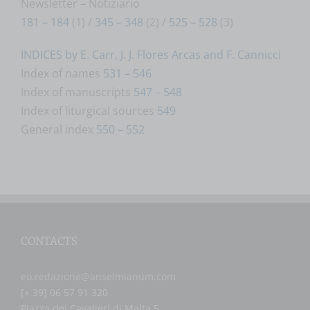
Newsletter – Notiziario
181 – 184
(1) /
345 – 348
(2) /
525 – 528
(3)
INDICES by E. Carr, J. J. Flores Arcas and F. Cannicci
Index of names
531 – 546
Index of manuscripts
547 – 548
Index of liturgical sources
549
General index
550 – 552
CONTACTS
eo.redazione@anselmianum.com
[+ 39] 06 57 91 320
Piazza dei Cavalieri di Malta 5