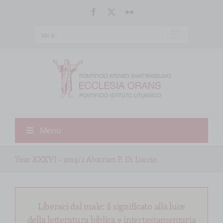
Salta
Facebook
X
Flickr
al
contenuto
Vai a...
Menu
Year XXXVI – 2019/2 Abstract P. Di Luccio
Liberaci dal male: il significato alla luce
della letteratura biblica e intertestamentaria