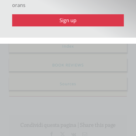
orans
Editorial
Adnotationes
Index
BOOK REVIEWS
Sources
Condividi questa pagina | Share this page
Facebook
X
Vk
Email